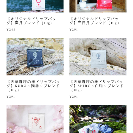
【オリジナルドリップバッ
【オリジナルドリップバッ
グ】満月ブレンド（10g）
グ】三日月ブレンド（10g）
¥248
¥291
【天草珈琲の器ドリップバッ
【天草珈琲の器ドリップバッ
グ】KURO～陶器～ブレンド
グ】SHIRO～白磁～ブレンド
（10g）
（10g）
¥291
¥291