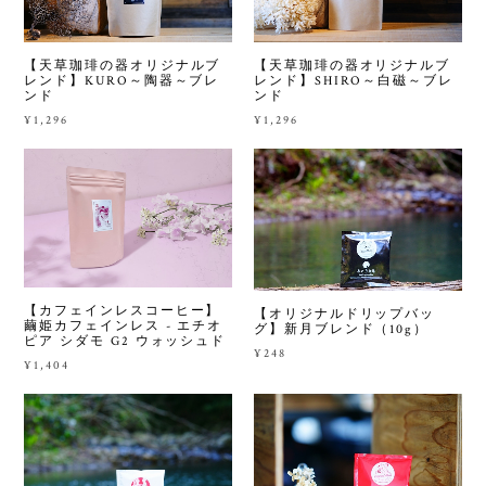
【天草珈琲の器オリジナルブ
【天草珈琲の器オリジナルブ
レンド】KURO～陶器～ブレ
レンド】SHIRO～白磁～ブレ
ンド
ンド
¥1,296
¥1,296
【カフェインレスコーヒー】
【オリジナルドリップバッ
繭姫カフェインレス - エチオ
グ】新月ブレンド（10g）
ピア シダモ G2 ウォッシュド
¥248
¥1,404